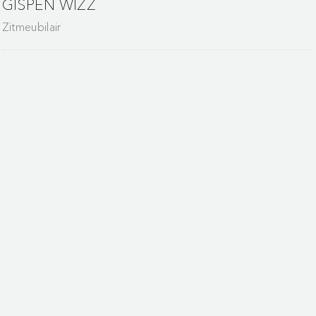
GISPEN WIZZ
Zitmeubilair
Gispen staat voor duurzaam