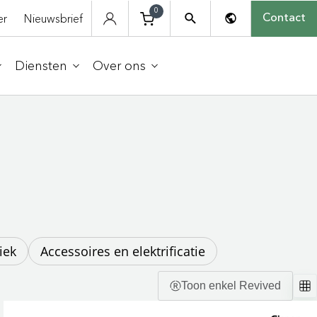
0
er
Nieuwsbrief
Contact
Diensten
Over ons
e
iek
Accessoires en elektrificatie
Toon enkel Revived