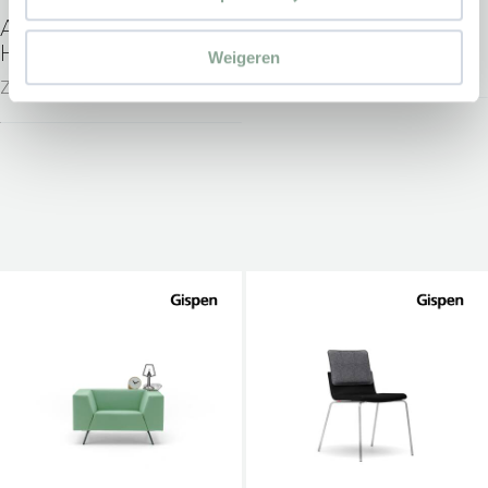
AHREND REVOLT BY
GISPEN JUNA
HAY
Weigeren
Zitmeubilair
Zitmeubilair