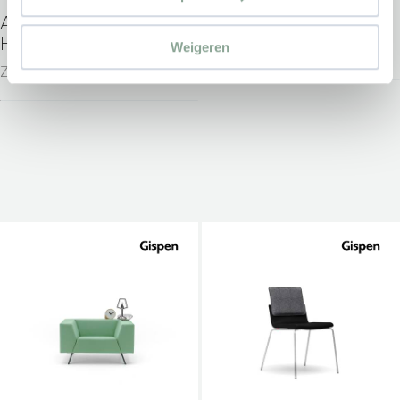
AHREND REVOLT BY
GISPEN JUNA
HAY
Weigeren
Zitmeubilair
Zitmeubilair