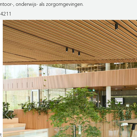
kantoor-, onderwijs- als zorgomgevingen.
74211
t