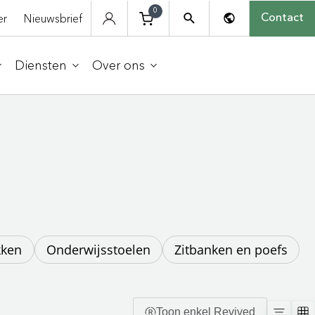
0
er
Nieuwsbrief
Contact
Diensten
Over ons
kken
Onderwijsstoelen
Zitbanken en poefs
Toon enkel Revived