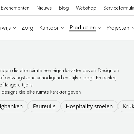
Evenementen
Nieuws
Blog
Webshop
Serviceformuli
wijs
Zorg
Kantoor
Projecten
Producten
ingen die elke ruimte een eigen karakter geven. Design en
f ontvangstzone uitnodigend en stijlvol oogt. En dankzij
 langere tijd is.
designs die elke ruimte karakter geven.
ligbanken
Fauteuils
Hospitality stoelen
Kru