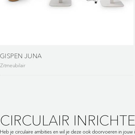
GISPEN JUNA
Zitmeubilair
CIRCULAIR INRICHT
Heb je circulaire ambities en wil je deze ook doorvoeren in jouw