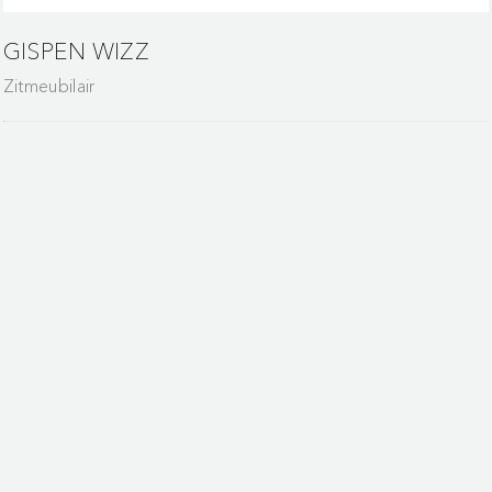
GISPEN WIZZ
Zitmeubilair
Maak van wachten een mo
ontspanning