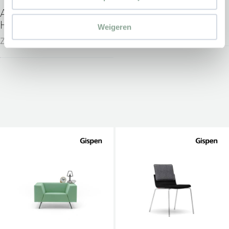
AHREND REVOLT BY
GISPEN JUNA
HAY
Weigeren
Zitmeubilair
Zitmeubilair