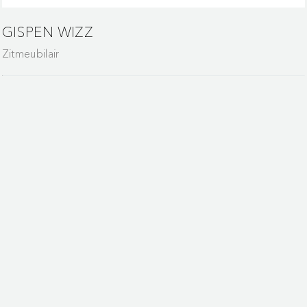
GISPEN WIZZ
Zitmeubilair
Maak van wachten een mo
ontspanning