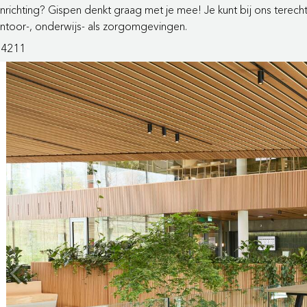
 inrichting? Gispen denkt graag met je mee! Je kunt bij ons terec
kantoor-, onderwijs- als zorgomgevingen.
74211