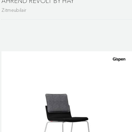
AHREND REVOLT BY HAY
Zitmeubilair