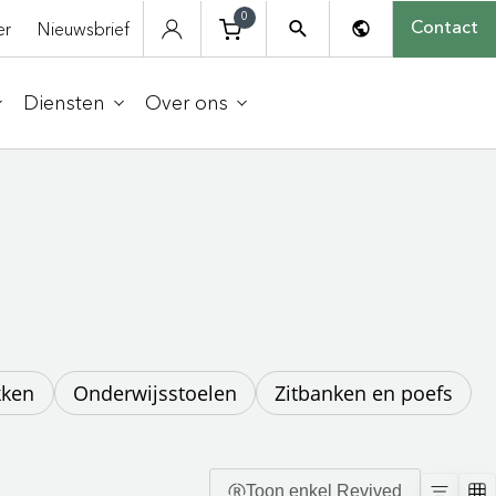
0
er
Nieuwsbrief
Contact
Diensten
Over ons
kken
Onderwijsstoelen
Zitbanken en poefs
Toon enkel Revived