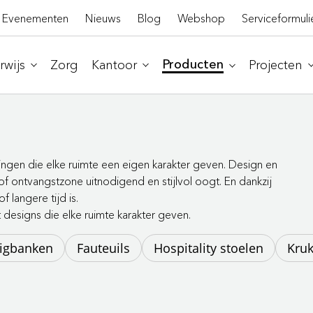
Evenementen
Nieuws
Blog
Webshop
Serviceformuli
wijs
Zorg
Kantoor
Projecten
Producten
ingen die elke ruimte een eigen karakter geven. Design en
f ontvangstzone uitnodigend en stijlvol oogt. En dankzij
 langere tijd is.
designs die elke ruimte karakter geven.
ligbanken
Fauteuils
Hospitality stoelen
Kru