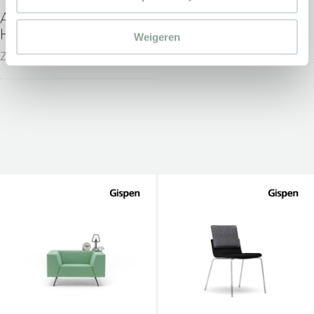
AHREND REVOLT BY
GISPEN JUNA
HAY
Weigeren
Zitmeubilair
Zitmeubilair