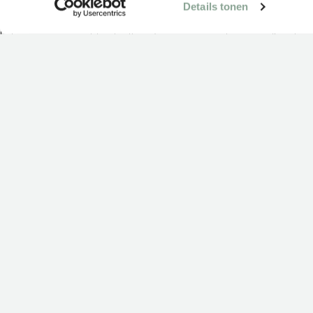
Details tonen
Als nachhaltiger Designer von vitalisierenden Arbeitsumgebunge
haben wir einen echten Einfluss. Gemeinsam mit unseren Kunden.
Es ist unsere Mission, das Wohlbefinden und die Leistung der
Mitarbeiter zu steigern und an der Spitze der Kreislaufwirtschaft z
stehen.
EIN BLICK IN UNSER
Alle cases
Kantoor
Onderwijs
Zorg
Thuiswe