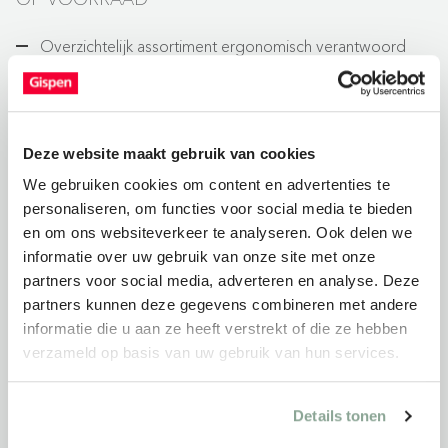
Overzichtelijk assortiment ergonomisch verantwoord
meubilair.
Uit voorraad leverbaar in 5-10 werkdagen.
Direct te bestellen via onze webshop.
Deze website maakt gebruik van cookies
Levering via logistieke partner die ook track & trace
We gebruiken cookies om content en advertenties te
informatie verzorgt.
personaliseren, om functies voor social media te bieden
en om ons websiteverkeer te analyseren. Ook delen we
informatie over uw gebruik van onze site met onze
ZELF SAMENGESTELD
partners voor social media, adverteren en analyse. Deze
partners kunnen deze gegevens combineren met andere
Breed assortiment, keuze uit de volledige Gispen
informatie die u aan ze heeft verstrekt of die ze hebben
collectie.
verzameld op basis van uw gebruik van hun services.
Producten samen te stellen naar wens: uitvoering,
stoffering, kleurkeuze.
Details tonen
Levertijd 6-8 weken.