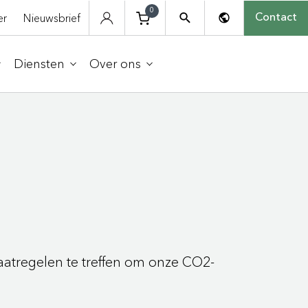
0
er
Nieuwsbrief
Contact
Diensten
Over ons
aatregelen te treffen om onze CO2-