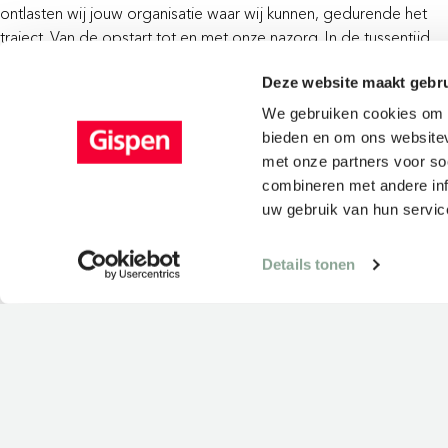
ontlasten wij jouw organisatie waar wij kunnen, gedurende het
traject. Van de opstart tot en met onze nazorg. In de tussentijd
kan Gispen je bijstaan met diverse extra diensten. Van welke
Deze website maakt gebru
diensten je gebruik wilt maken, dat bepaal je zelf. Er zijn veel
mogelijkheden; tegelijk bieden wij je maatwerk waar dat gewens
We gebruiken cookies om c
is.
bieden en om ons websitev
met onze partners voor so
Ontdek de mogelijkheden
combineren met andere inf
uw gebruik van hun servic
Details tonen
BEKIJK ONZE PROJ
Onderwijsomgevingen
Zorgomgevingen
Werkomgev