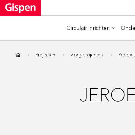
Circulair inrichten
Onder
Gispen
Projecten
Zorg projecten
Produc
JEROE