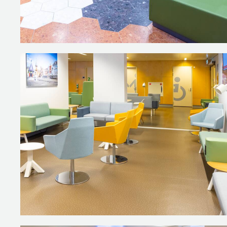
weliswaar tijdelijk, maar is wel 
indeling met duo-zitjes. De mod
staan hoog op pootjes, zodat he
Door te spelen met de ruimte en 
heel prettig.”
HUISELIJKE H
Voor de Eerste Harthulp van het 
de behandeling te ondergaan, maar
“Sommige patiënten willen graag 
hoekjes, waarbij planten zorgen v
relaxfauteuils hebben hun eigen 
SLIM GEBRUIK 
Verlichting was een aandachtsp