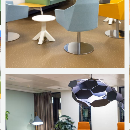
gerealiseerd met veel oog voor comfort en sfeer. Het JBZ koos uit 
ulaire elementen in verschillende kleuren hebben een armlegger 
t een luchtig geheel is. Voor de muren hebben we andere kleure
toch steeds anderhalve meter afstand te houden zijn er geen afz
ARTLOUNGE
ziekenhuis realiseerde Gispen een huiskamerconcept. Patiënten li
 zitten comfortabel in een fijne ruimte die niet als ziekenhuis a
rustig bijkomen van een katheterisatie, anderen zoeken de gezell
oor een luchtige afscheiding. Twee relaxfauteuils staan in de buu
hoek.
VAN KLEUREN
unt, omdat er buiten boven de ramen een brug loopt. Naast vee