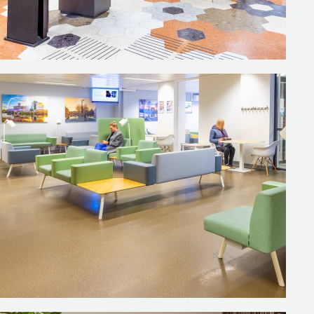
onze vijf voorstellen voor een
en een hogere rug. Alle meubels
n gekozen dan in andere ruimtes.
ettingen nodig en is de sfeer
ggen niet langer in hun bed om
anvoelt. Nelleke Lagerwerf:
igheid op. We creëerden allerlei
rt van een zithoek, en twee
l lampen zorgden we daarom voor