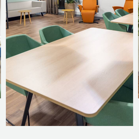
 er weinig licht is, moet je niet het felgroen gebruiken dat je elder
 dezelfde reden hebben we hier geen wandfoto geplaatst, maar k
kleur: een leuke twist tussen het vele groen.”
T?
r Acute Cardiologie: “Gispen moest denken binnen het ziekenhuis
enorm goed geslaagd. Door de vele hoekjes heeft de patiënt de 
n tafel te zitten. De zitbank heeft een lichte kleur die bijdraagt 
 we hier soms met bloedspatten te maken hebben. Maar de bank is
t goed en komt dan met een oplossing die nóg beter is.”