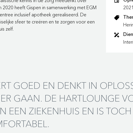
ialistische kennis in de zorg meedenkt over
Opl
. In 2020 heeft Gispen in samenwerking met EGM
202
 entree inclusief apotheek gerealiseerd. De
The
elijke sfeer te creëren en te zorgen voor een
Heri
is zelf.
Dien
Inte
EN GEZELLIG
ERT GOED EN DENKT IN OPLOS
itect bij Gispen: “De entree is functioneler en gezelliger geworde
RDER GAAN. DE HARTLOUNGE 
eft een eigen meubel gekregen. De tafels zijn van afvalhout en e
ra. De entree wordt veel gebruikt als wachtruimte voor de taxi, 
N EEN ZIEKENHUIS EN IS TOCH 
ispen comfortabele wachtbanken van Havee. De banken zijn op m
emakkelijken.
FORTABEL.