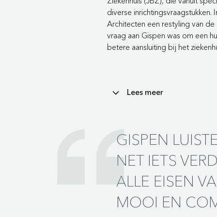
Ziekenhuis (JBZ), die vanuit spec
diverse inrichtingsvraagstukken
Architecten een restyling van de
vraag aan Gispen was om een huis
betere aansluiting bij het ziekenhu
Lees meer
COMFORTABEL 
GISPEN LUIST
Nelleke Lagerwerf, interieurarch
NET IETS VE
dagelijks in de entree staat, he
nieuwe Eames-kuipstoelen van Vit
ALLE EISEN VA
been zijn. Voor hen plaatste G
armleggers die het opstaan verg
MOOI EN COM