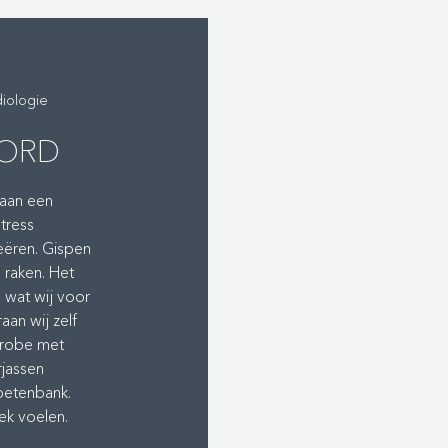
iologie
OORD
gaan een
tress
reëren. Gispen
e raken. Het
 wat wij voor
an wij zelf
erobe met
rjassen
oetenbank.
iek voelen.