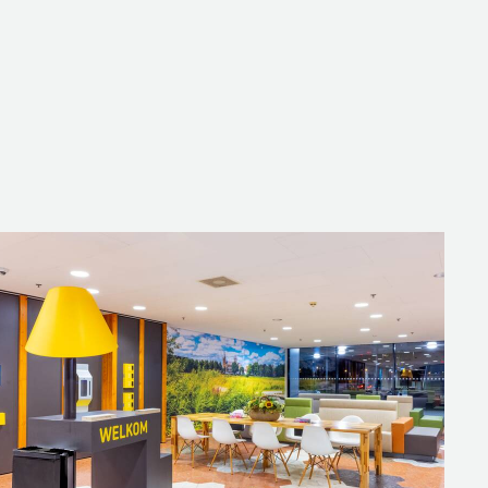
n bekleed met een stof in
en op plinten, zodat er geen stof
FEN
ilair, waaronder twee
staande poefen, die in de vorm
een belangrijk speerpunt van
 in coronatijd kon de anderhalve
agerwerf: “De uitbouw is