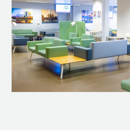
frisse kleurtoepassingen. Juist als
zachtere, lichtgroene kleur. Om
relaxfauteuils hebben een oranje 
HOE BEVALT HE
Vanessa van Zutphen, coördinato
warmte creëren. Daarin zijn ze 
terug te trekken of met anderen aa
nooit voor durven kiezen, omdat
dringt zich niet op, maar luister
Fotografie: Chris van Koeverden