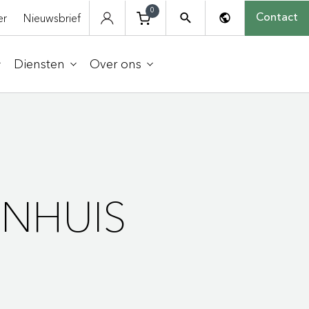
0
er
Nieuwsbrief
Contact
Diensten
Over ons
ENHUIS