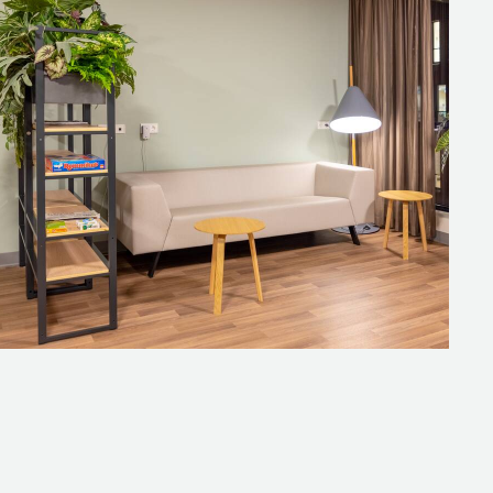
s in het ziekenhuis ziet, maar een
unstbeplanting ingezet. De
concept en tegelijkertijd
keuze om zich met een naaste
aan de warme sfeer. Ik had er zelf
 makkelijk te reinigen. Gispen