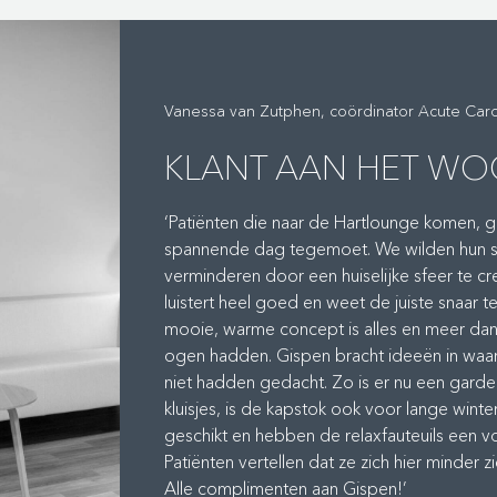
Vanessa van Zutphen, coördinator Acute Card
KLANT AAN HET W
‘Patiënten die naar de Hartlounge komen, 
spannende dag tegemoet. We wilden hun s
verminderen door een huiselijke sfeer te c
luistert heel goed en weet de juiste snaar t
mooie, warme concept is alles en meer dan
ogen hadden. Gispen bracht ideeën in waara
niet hadden gedacht. Zo is er nu een gard
kluisjes, is de kapstok ook voor lange winte
geschikt en hebben de relaxfauteuils een v
Patiënten vertellen dat ze zich hier minder z
Alle complimenten aan Gispen!’