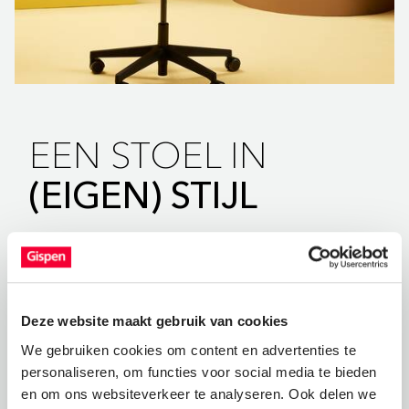
EEN STOEL IN
(EIGEN) STIJL
Omdat het oog ook wat wil, kun je rekenen op stijlvol
Dutch Design van de hand van onze ontwerper Kees
de Boer, volledig gemaakt in Nederland. Omdat geen
school hetzelfde is, valt er wat te kiezen bij de Gispen
Deze website maakt gebruik van cookies
WIZZ. Zo bieden we je diverse soorten frames, een
We gebruiken cookies om content en advertenties te
uitgebreid assortiment framekleuren en zes
personaliseren, om functies voor social media te bieden
zitschaalkleuren. Mix en match frame en zitschaal. En
en om ons websiteverkeer te analyseren. Ook delen we
creëer je stoel naar wens.