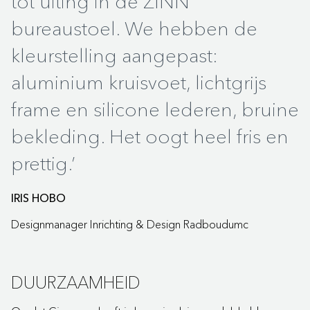
tot uiting in de ZINN
brochure).
ZINN - 4D Alu
bureaustoel. We hebben de
(Sustainability sheet,
Opties
Lendensteunkussen of opblaasbare
0,18 MB)
kleurstelling aangepast:
lendensteun optioneel. Keuze uit 3D
of 4D armlegger (zie brochure).
aluminium kruisvoet, lichtgrijs
ZINN - 4D Plastic
frame en silicone lederen, bruine
Overige
Keuze uit verschillende manieren van
(Sustainability sheet,
informatie
verstellen en op lichaamsgewicht aan
0,18 MB)
bekleding. Het oogt heel fris en
the passen met Quick Adjustment
prettig.’
(zie brochure).
IRIS HOBO
Designmanager Inrichting & Design Radboudumc
DUURZAAMHEID