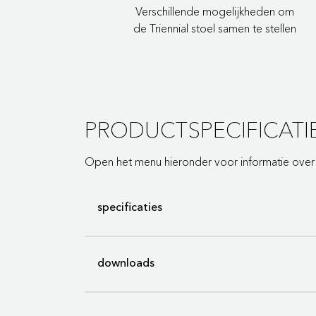
Verschillende mogelijkheden om
de Triennial stoel samen te stellen
PRODUCTSPECIFICATI
Open het menu hieronder voor informatie over d
specificaties
downloads
Merk
Gispen
Normering
Bernotat&Co