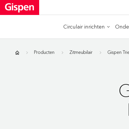
Circulair inrichten
Onder
Gispen
Producten
Zitmeubilair
Gispen Tri
G