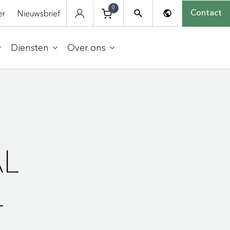
0
er
Nieuwsbrief
Contact
Diensten
Over ons
AL
L