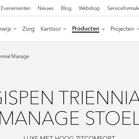
Evenementen
Nieuws
Blog
Webshop
Serviceformuli
wijs
Zorg
Kantoor
Projecten
Producten
ennial Manage
ISPEN TRIENNI
MANAGE STOE
LUXE MET HOOG ZITCOMFORT