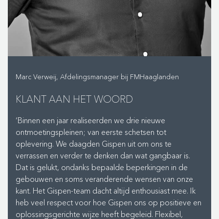
maatwerk boomtafels: houten werkbladen rondom een
grote pot met boom erin, inclusief aansluitpunten voor
laptops. En die mondhoeken omhoog? Daarvoor
zorgen diverse speelse elementen, zoals de Gispen
Low Res Elephant (lamp en kruk ineen), Moooi Pig
bijzettafels en rondslingerende aapjes die een lamp
Marc Verweij, Afdelingsmanager bij FMHaaglanden
vormen. Rob Lotstra, interieurarchitect bij Gispen: ‘We
kozen voor nieuw, circulair ontworpen meubilair. Maar
KLANT AAN HET WOORD
we hebben ook gekeken waar hergebruik mogelijk was.
Zo is een grote bank op de Turfmarkt opnieuw
‘Binnen een jaar realiseerden we drie nieuwe
gestoffeerd en alle Fritz Hansen Ant stoelen zijn
ontmoetingspleinen; van eerste schetsen tot
hergebruikt door ze okergeel te spuiten en te voorzien
oplevering. We daagden Gispen uit om ons te
van opdekstoffering.’
verrassen en verder te denken dan wat gangbaar is.
Dat is gelukt, ondanks bepaalde beperkingen in de
gebouwen en soms veranderende wensen van onze
kant. Het Gispen-team dacht altijd enthousiast mee. Ik
BIOPHILIC DESIGN
heb veel respect voor hoe Gispen ons op positieve en
Speciale aandacht was er voor biophilic design. Ofwel:
oplossingsgerichte wijze heeft begeleid. Flexibel,