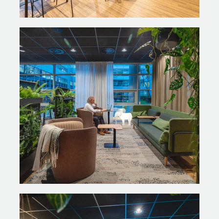
pleinen is mooi verhoogd. Gemiddeld een ruime 8 op
dit moment. Dat zie je direct terug in de bezetting. Ik
denk dat Beatrixpark nog de grootste metamorfose
heeft ondergaan. Als ik daar rondloop, zie ik alle vormen
van werken. Mensen lezen, overleggen, komen even
aanlanden. Ik vertoef er zelf ook graag. Met dit traject
hebben we samen met Gispen echt de lat gelegd voor
volgende ontmoetingspleinen.’
Fotografie: Claartje ten Have