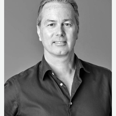
geluncht worden. Op locatie Turfmarkt, ook in een
voormalig personeelsrestaurant, is een organisch
landschap ontstaan vol lunch- en ontmoetingsplekken –
werktitel was ‘Struinen in het park’. Op locatie De
Resident, voorheen een bibliotheek, loopt het
ontmoetingsgebied over twee intern verbonden
etages en is gekozen voor een combinatie van beide
concepten.’
VEEL MAATWERK, OOK HERGEBRUIK
Voor de inrichting van de pleinen stelde Gispen een
unieke mix van producten samen. Van het Gispen
MultiLounge programma voor een actieve zit tijdens de
lunch tot Gispen TMNL Agile scrum tafels voor zowel
zittend als staand overleg. Op veel plekken is
TOOaPICNIC toegepast: kleine werk- en
overlegplekken in treinzitjes. Zwartwoud verzorgde