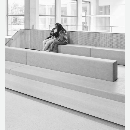
en medewerkers. De inrichting is volledig circulair
ontworpen, met duurzame producten zoals Gispen
TMNL tafels, ZINN bureaustoelen en TEAM tafels. Alle
lessets en kantinemeubilair zijn ook door Gispen
geleverd, met extra aandacht voor afwisseling en
comfort. “We hebben samen met studenten en
medewerkers proefzittingen gedaan om de perfecte
onderwijsstoel te selecteren,” vertelt Annelies.
“Uiteindelijk kozen we voor een kuipstoel die flexibel en
comfortabel is.''
DE MEERWAARDE VAN GOEDE
DIENSTVERLENING
Het ROC Mondriaan ervoer de uitgebreide
dienstverlening van Gispen als grote meerwaarde.
Annelies. “De interieurarchitecten van Gispen dachten
uitstekend mee en brachten onze wensen visueel tot
leven met moodboards en plattegronden. Daarnaast
was er altijd een toegewijde projectleider en een