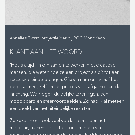
ervaren voorman op locatie, die ervoor zorgden dat
alles volgens plan verliep.”
Ook tijdens de uitvoering bood Gispen veel
ondersteuning. “Het team hield nauwlettend de status
van het project in de gaten, was transparant over
Annelies Zwart, projectleider bij ROC Mondriaan
levertijden en loste uitdagingen altijd snel op,” voegt
KLANT AAN HET WOORD
Annelies toe. “Dit gaf ons veel vertrouwen en maakte
het hele proces een stuk fijner.”
'Het is altijd fijn om samen te werken met creatieve
SAMENWERKEN ALS PARTNERS
mensen, die weten hoe ze een project als dit tot een
succesvol einde brengen. Gispen nam ons vanaf het
De samenwerking tussen Gispen en ROC Mondriaan
begin al mee, zelfs in het proces voorafgaand aan de
verliep soepel en in harmonie. “Het mooiste aan dit
inrichting. We kregen duidelijke tekeningen, een
project was het vertrouwen dat we in elkaar hadden,”
moodboard en sfeervoorbeelden. Zo had ik al meteen
aldus Ewout. “We werkten samen als partners, en zagen
een beeld van het uiteindelijke resultaat.
uitdagingen als iets dat we sámen moesten oplossen.
Ze keken hierin ook veel verder dan alleen het
Dat maakte het verschil.” Dit vertrouwen was essentieel
meubilair, namen de plattegronden met een
bij leveringen en installatie. Annelies: “Bij de verhuisfase
bouwkundig oog onder de loep en hadden oog voor
dacht Gispen bijvoorbeeld mee over logistieke