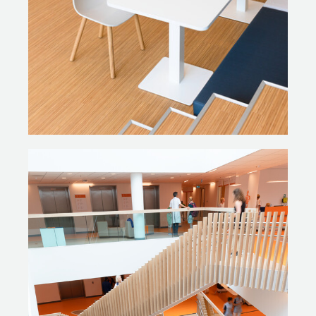
oplevering een deel van het ziekenhuis al in gebruik.
Nelleke: ‘De korte lijnen met de mensen van het Prinses
Máxima Centrum en het vertrouwen dat ze ons gaven
waren heel waardevol. En ook nodig voor zo’n strak
gepland traject.’
HOE BEVALT HET?
Fieneke de Munck Mortier: ‘We zijn nu een paar
maanden open. Een paar dingen zijn dan heel
spannend. Medewerkers die voorheen in verschillende
ziekenhuizen werkten, werken nu in één nieuw pand –
zowel je collega’s als het pand zijn dus nieuw. En: we
hebben het allemaal goed uitgedacht, maar werkt het
ook zoals we hoopten? Tijdens de planvorming hebben
we goed geluisterd naar de ouders en kinderen en de
nieuwe ouder-kindkamers bevallen meteen hartstikke
goed. Het is ook een uniek concept. Je loopt natuurlijk
altijd tegen praktische puntjes aan. We blijven zaken