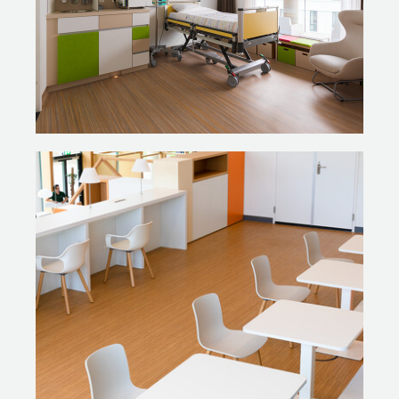
stoelen ingezet, op verschillende onderstellen maar
alles bij elkaar duidelijk één familie. Duurzaam en flexibel.
Dezelfde witte kuip biedt veel variatie dankzij
kunstlederen hoezen in diverse kleuren, die eenvoudig
te verwisselen zijn. Andere toegepaste producten: TM
duo-bureaus, Zinn bureaustoelen, schuifdeurkast SDK
mét beplanting en TM Doc, het organisch gevormde
bureau dat in de spreek- en onderzoekskamers volledig
tot zijn recht komt.
PROJECTMANAGEMENT
Gispen verzorgde ook het projectmanagement. Geen
overbodige luxe, gezien de omvang van het project. In
korte tijd moest al het meubilair op de juiste plek
worden gezet binnen het enorme pand. Met als extra
uitdaging voor de servicemonteurs om alles op de
juiste kleur te plaatsen – zo hebben de polikamers
allemaal een eigen kleur. Ook verzorgden zij het
kabelmanagement. Bovendien was tijdens de