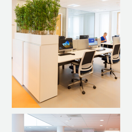
polikamers, wachtruimtes, de kantoren bij het lab en de
stafafdeling, de leeromgeving, een bibliotheek en –
uniek in de ziekenhuisbranche – de speciaal ontworpen
ouder-kindkamer. Een eigen verblijfsruimte voor zowel
het kind als de ouders, met een flexibele schuifwand
ertussen. Ouders kunnen in hun eigen ruimte even rustig
praten als hun kind slaapt en kunnen er overnachten.
HET ZIJN EN BLIJVEN KINDEREN
Nelleke Lagerwerf, interieurarchitect bij Gispen: ‘Het
was een mooie zoektocht om samen met MMEK
oplossingen te zoeken voor diverse ruimtes. In de
ouder-kindkamer is bijvoorbeeld de ouder-kind-fauteuil
een belangrijk element. Een grote, comfortabele
fauteuil waarin een kind geborgen bij zijn of haar ouder
kan zitten. Om deze stoel makkelijk verplaatsbaar te
maken binnen de kamer, voorzagen we de
oorspronkelijke versie van een speciaal onderstel en