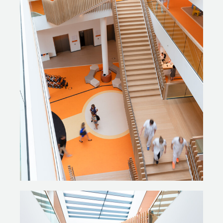
evalueren en finetunen en we hebben nog steeds korte
lijntjes met iedereen. Ook met Gispen, als er
bijvoorbeeld extra meubilair nodig is.’
Fotografie:
> Chris van Koeverden
> MMEK