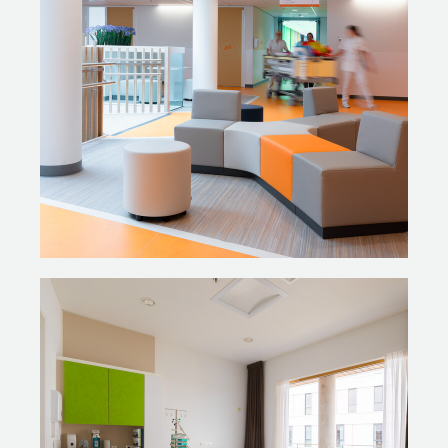
wieltjes. Uiteraard voldoet de stoel aan alle hygiënische
voorschriften. Bijzonder zijn ook de wachtruimtes voor
de dagbehandeling, waarin veel speelelementen
terugkomen. Wil een kind op bed liggen tijdens een
chemobehandeling, dan kan dat. Maar een spelletje
doen kan ook. Het zijn en blijven kinderen! We sloten
aan bij hun behoeftes en bieden verschillende opties.’
AFLEIDING, BEWEGING EN
ONTSPANNING
Door het pand zijn veel ontspan- en speelruimten. Zo is
er op de eerste verdieping een Ontdekplek: een
science centrum waar kinderen van verschillende
leeftijden alles kunnen ontdekken over hun lichaam en
hun ziekte. Op de tweede verdieping bevindt zich een
Bouwplaats en een Tienerlounge. Op de derde
verdieping is het Park, een algemene ontmoetingsplek.
Op veel verschillende plekken in het gebouw zijn Nomi