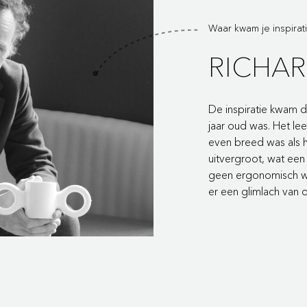
Waar kwam je inspira
RICHA
De inspiratie kwam 
jaar oud was. Het le
even breed was als 
uitvergroot, wat ee
g
een ergonomisch w
er een glimlach van
o