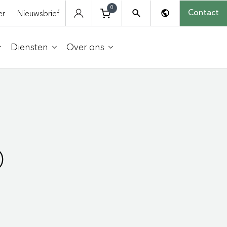
0
er
Nieuwsbrief
Contact
Diensten
Over ons
O