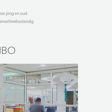
oor jong en oud
smachinebestendig
MBO