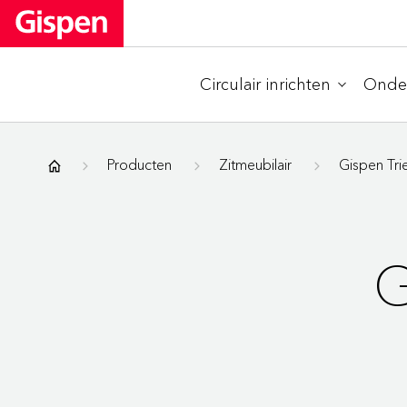
Circulair inrichten
Onder
Gispen
Producten
Zitmeubilair
Gispen Trie
G