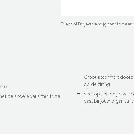
Triennial Project verkrijgbaar in meer
Groot zitcomfort doordat
op de zitting
ving
Veel opties om jouw inri
met de andere varianten in de
past bij jouw organisatie