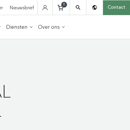
0
er
Nieuwsbrief
Contact
Diensten
Over ons
AL
L