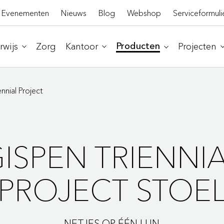
Evenementen
Nieuws
Blog
Webshop
Serviceformuli
wijs
Zorg
Kantoor
Projecten
Producten
nnial Project
ISPEN TRIENNI
PROJECT STOE
NETJES OP ÉÉN LIJN