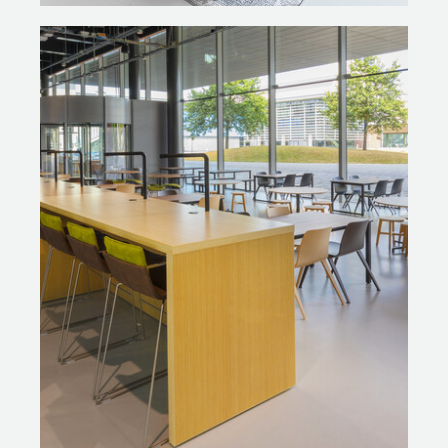
Naast stoelen en tafels voor het horeca- en
onderwijslandschap – van workbench en aanlandtafel
Gispen TM, bureaustoel Zinn, hoge kruk Triennial tot de
modulaire WORK_click bank en loungebank Sett –
verzorgde Gispen decoratieve items, lampen, tapijten,
plantenrekken en lockers. Kim Lantwaard,
accountmanager bij Gispen: ‘We kregen de ruimte voor
creatieve oplossingen. Zo hebben we in de horeca-
omgeving het framework van de circulaire en modulaire
bureaulijn CIMO toegepast als plantenrek en
stellingkast. Alle lockers zijn helemaal op maat gemaakt,
zowel qua maatvoering als bijvoorbeeld de afwerking
met bamboe omlijningen. In de onderwijszalen staan
maatwerktafels wat dieptes betreft, met elektra in de
zijkant verwerkt in plaats van aan de voorkant – minder
opvallend bij nieuwe opstellingen. Op een aantal
plekken staat de circulaire bank Sett CE waarvan de
romp 3D geprint is uit gerecycled plastic.’ Een extra