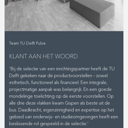
Betreed je het nieuwe gebouw dan zijn de
trefwoorden: industrieel, robuust en urban met een
warme uitstraling. De horeca-omgeving oogt als een
eigentijdse huiskamer met veel planten en biedt veel
Team TU Delft Pulse
verschillende typen zit- en overlegplekken, van hoog tot
laag. Waar de onderwijszalen strakker zijn ingericht,
KLANT AAN HET WOORD
biedt het omringende studielandschap een mix van
beide werelden: huiselijke zitjes, banken en lampen
'Bij de selectie van een inrichtingspartner heeft de TU
naast meer basic tafels voor projectwerk.
Delft gekeken naar de productvoorstellen – zowel
esthetisch, functioneel als financieel. Een integrale,
projectmatige aanpak was belangrijk. En een goede
mondelinge toelichting op de eerste voorstellen. Op
DRIE SPECIALS
alle drie deze vlakken kwam Gispen als beste uit de
Studenten, docenten en externe gasten kunnen zich in
bus. Daadkracht, eigenzinnigheid en expertise op het
alle vrijheid door het gebouw bewegen – tot 0:00 uur
gebied van onderwijs- en studieomgevingen heeft een
‘s nachts en tijdens tentamens zelfs tot 2:00 uur ’s nachts
beslissende rol gespeeld in de selectie.'