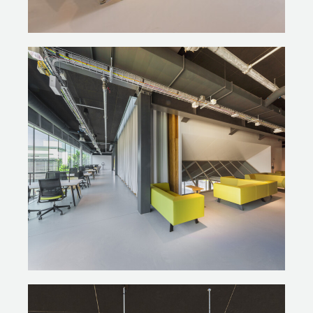
aandachtspunt vormde de akoestiek in de diverse
ruimtes. De inrichting is dan ook mede gebaseerd op
de adviezen van akoestisch expert Peutz.
UITDAGENDE IMPLEMENTATIE,
GESLAAGD EINDRESULTAAT
Pulse ligt in het hart van de TU-campus en grenst direct
aan een aantal faculteiten en een groot plein. Van
belang was dat de bouw en inrichting ervan zo min
mogelijk overlast gaf voor de directe omgeving waarin
onderwijs, onderzoek en andere activiteiten
plaatsvinden. Dat betekende een uitdaging, zowel qua
planning als logistiek. Er zijn concessies gedaan in de
planning en al het meubilair is ingehuisd via een smalle
steeg. Het gebouw is inmiddels in gebruik en de eerste
geluiden vanuit de gebruikers zijn positief.