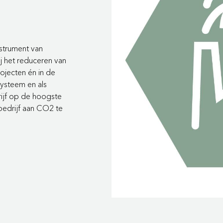
nstrument van
j het reduceren van
rojecten én in de
steem en als
rijf op de hoogste
 bedrijf aan CO2 te