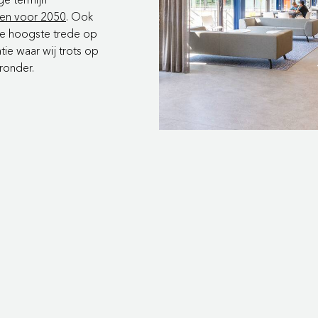
ben voor 2050
. Ook
de hoogste trede op
ie waar wij trots op
eronder.