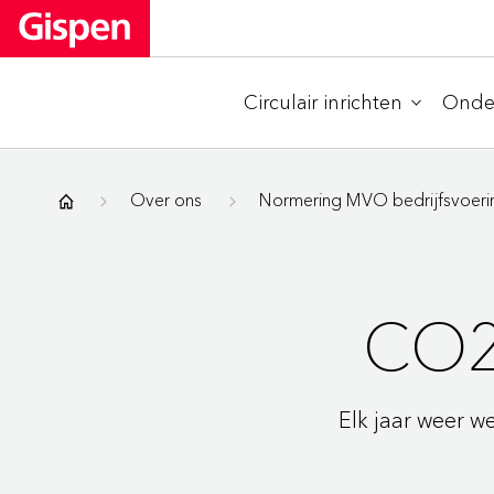
Circulair inrichten
Onder
Gispen
Over ons
Normering MVO bedrijfsvoeri
CO2
Elk jaar weer w