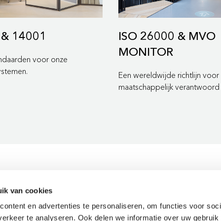
 & 14001
ISO 26000 & MVO
MONITOR
andaarden voor onze
stemen.
Een wereldwijde richtlijn voor
maatschappelijk verantwoor
ik van cookies
Onze oplossingen
Circulair inrichten
Seg
ontent en advertenties te personaliseren, om functies voor soci
Collectie
Circulair inrichten
Onde
erkeer te analyseren. Ook delen we informatie over uw gebruik 