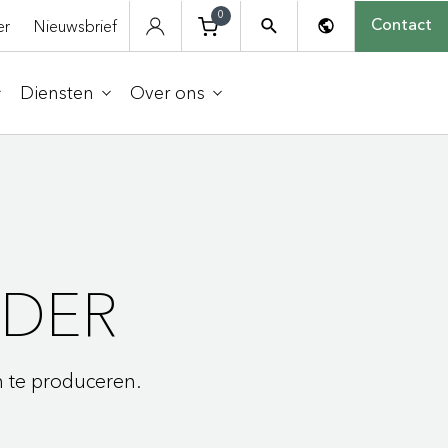
0
er
Nieuwsbrief
Contact
Diensten
Over ons
DDER
n te produceren.