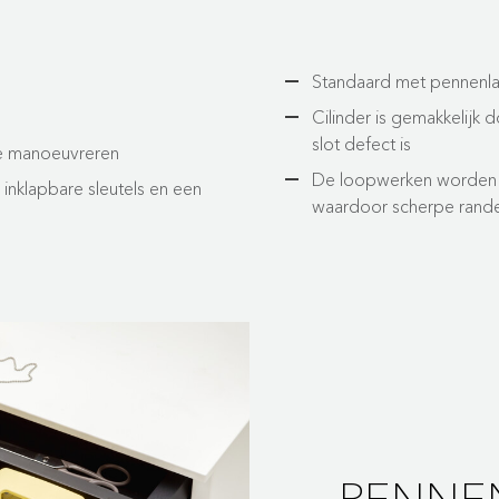
Standaard met pennenl
Cilinder is gemakkelijk
slot defect is
te manoeuvreren
De loopwerken worden 
nklapbare sleutels en een
waardoor scherpe randen
PENNE