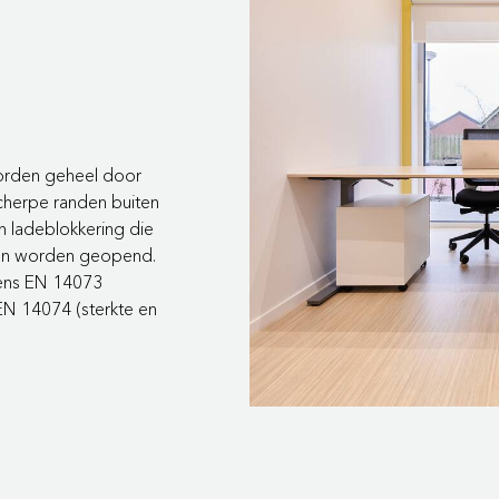
worden geheel door
cherpe randen buiten
en ladeblokkering die
nen worden geopend.
gens EN 14073
n EN 14074 (sterkte en