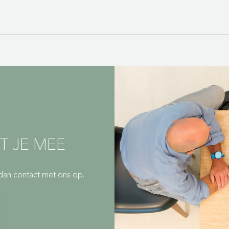
spen
x60x54, 42x60x54, 42x80x54
al
t en aluminium
et, 0,08 MB)
T JE MEE
dan contact met ons op.