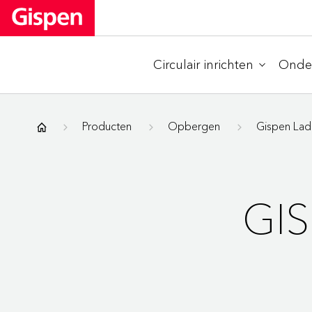
Circulair inrichten
Onder
Gispen
Producten
Opbergen
Gispen Lad
GI