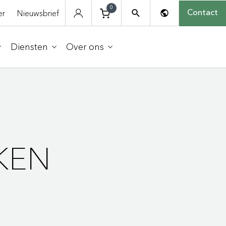
0
er
Nieuwsbrief
Contact
Diensten
Over ons
KEN