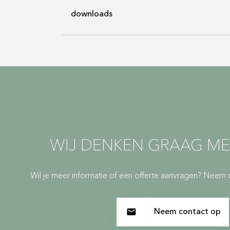
downloads
Merk
Gi
Afmeting
32
Ladeblok (Brochure, 2,88 MB)
Materiaal
Sta
Kleur
Wi
Ladeblok - 4 lades (Sustainability she
WIJ DENKEN GRAAG ME
Wil je meer informatie of een offerte aanvragen? Neem 
Neem contact op